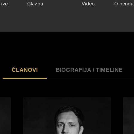
Live
Glazba
Video
O bendu
ČLANOVI
BIOGRAFIJA / TIMELINE